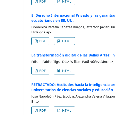
PDF
HTML
El Derecho Internacional Privado y las garantí
ecuatorianos en EE. UU.
Doménica Rafaela Cabezas Burgos, Jefferson Javier Llu
Hidalgo Cajo
PDF
HTML
La transformación digital de las Bellas Artes:
Edison Fabián Tigse Diaz, William Paúl Núñez Sánchez
PDF
HTML
RETRACTADO: Actitudes hacia la inteligencia arti
universitarios de ciencias sociales y educación
José Napoleón Páez Escobar, Alexandra Valeria Villag
Brito
PDF
HTML