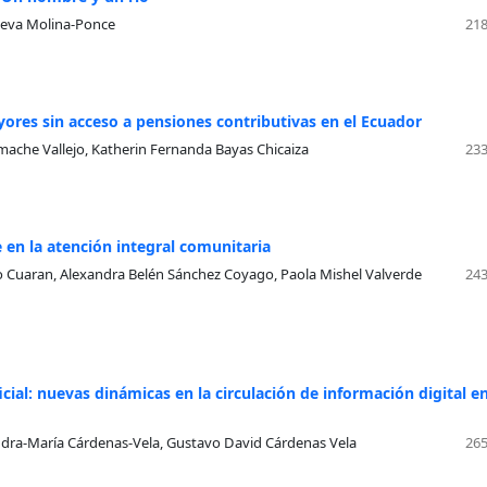
veva Molina-Ponce
218
yores sin acceso a pensiones contributivas en el Ecuador
ache Vallejo, Katherin Fernanda Bayas Chicaiza
233
 en la atención integral comunitaria
o Cuaran, Alexandra Belén Sánchez Coyago, Paola Mishel Valverde
243
cial: nuevas dinámicas en la circulación de información digital en
ndra-María Cárdenas-Vela, Gustavo David Cárdenas Vela
265