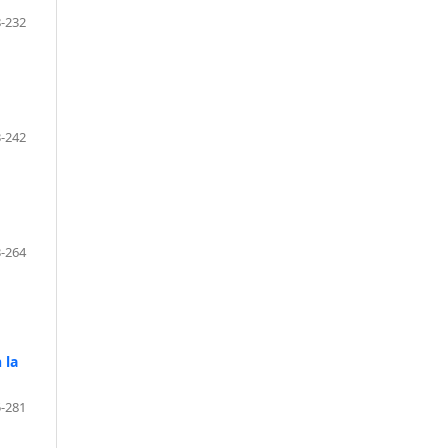
-232
-242
-264
 la
-281