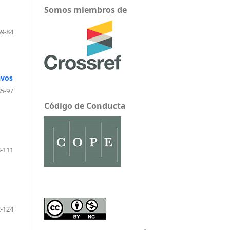
Somos miembros de
69-84
ivos
85-97
Código de Conducta
-111
-124