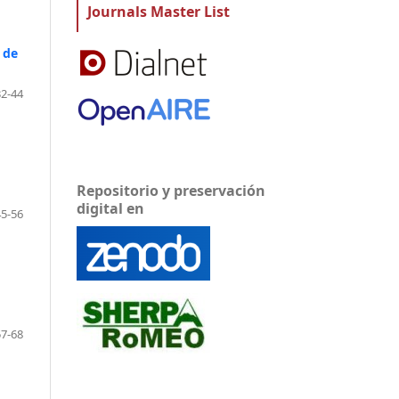
Journals Master List
 de
32-44
Repositorio y preservación
digital en
45-56
57-68