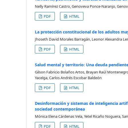
Nelly Ramírez Castro, Genoveva Ponce-Naranjo, Geno
PDF
HTML
La protección constitucional de los adultos ma
Jhoseth David Morales Barragán, Leonor Alexandra Lem
PDF
HTML
Salud mental y territorio: Una deuda pendiente
Gilson Fabricio Bolaños Artos, Brayan Raúl Montenegr
Yacelga, Carlos Andrés Escobar Baldeón
PDF
HTML
Desinformación y sistemas de inteligencia artifi
sociedad contemporánea
Mónica Elena Cárdenas Vela, Yetel Ricaño Noguera, Sa
PDF
HTML