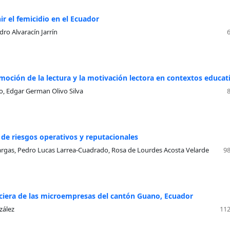
ir el femicidio en el Ecuador
o Alvaracín Jarrín
oción de la lectura y la motivación lectora en contextos educat
o, Edgar German Olivo Silva
n de riesgos operativos y reputacionales
Vargas, Pedro Lucas Larrea-Cuadrado, Rosa de Lourdes Acosta Velarde
98
anciera de las microempresas del cantón Guano, Ecuador
zález
112