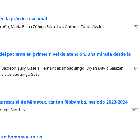
en la práctica nacional
roño, María Elena Zúñiga Silva, Luis Antonio Zurita Avalos
175
 del paciente en primer nivel de atención, una mirada desde la
 Baldeón, Jully Gissela Hernández Imbaquingo, Bryan David Salazar
187
amela Imbaquingo Soto
 empresarial de Mimatex, cantón Riobamba, periodo 2023-2024
oronel-Sánchez
202
n Un hombre y un río