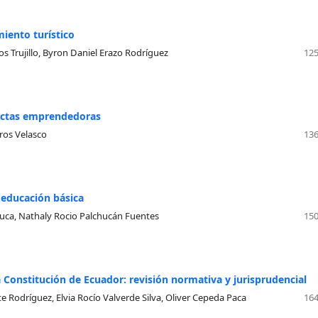
iento turístico
os Trujillo, Byron Daniel Erazo Rodríguez
125
ductas emprendedoras
eros Velasco
136
a educación básica
muca, Nathaly Rocio Palchucán Fuentes
150
la Constitución de Ecuador: revisión normativa y jurisprudencial
e Rodríguez, Elvia Rocío Valverde Silva, Oliver Cepeda Paca
164