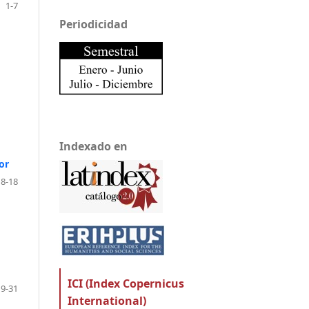
1-7
Periodicidad
Indexado en
or
8-18
ICI (Index Copernicus
19-31
International)