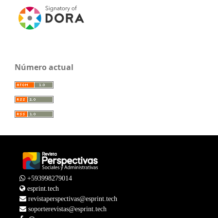
Número actual
+593998279014
esprint.tech
revistaperspectivas@esprint.tech
soporterevistas@esprint.tech