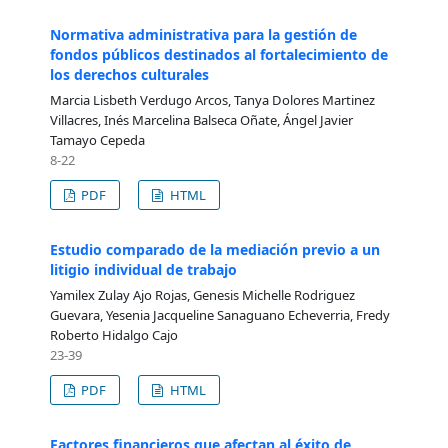
Normativa administrativa para la gestión de
fondos públicos destinados al fortalecimiento de
los derechos culturales
Marcia Lisbeth Verdugo Arcos, Tanya Dolores Martinez
Villacres, Inés Marcelina Balseca Oñate, Ángel Javier
Tamayo Cepeda
8-22
PDF
HTML
Estudio comparado de la mediación previo a un
litigio individual de trabajo
Yamilex Zulay Ajo Rojas, Genesis Michelle Rodriguez
Guevara, Yesenia Jacqueline Sanaguano Echeverria, Fredy
Roberto Hidalgo Cajo
23-39
PDF
HTML
Factores financieros que afectan al éxito de