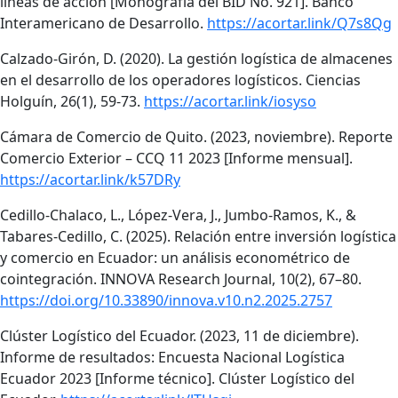
líneas de acción [Monografía del BID No. 921]. Banco
Interamericano de Desarrollo.
https://acortar.link/Q7s8Qg
Calzado-Girón, D. (2020). La gestión logística de almacenes
en el desarrollo de los operadores logísticos. Ciencias
Holguín, 26(1), 59-73.
https://acortar.link/iosyso
Cámara de Comercio de Quito. (2023, noviembre). Reporte
Comercio Exterior – CCQ 11 2023 [Informe mensual].
https://acortar.link/k57DRy
Cedillo-Chalaco, L., López-Vera, J., Jumbo-Ramos, K., &
Tabares-Cedillo, C. (2025). Relación entre inversión logística
y comercio en Ecuador: un análisis econométrico de
cointegración. INNOVA Research Journal, 10(2), 67–80.
https://doi.org/10.33890/innova.v10.n2.2025.2757
Clúster Logístico del Ecuador. (2023, 11 de diciembre).
Informe de resultados: Encuesta Nacional Logística
Ecuador 2023 [Informe técnico]. Clúster Logístico del