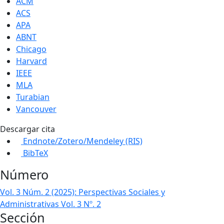
ACM
ACS
APA
ABNT
Chicago
Harvard
IEEE
MLA
Turabian
Vancouver
Descargar cita
Endnote/Zotero/Mendeley (RIS)
BibTeX
Número
Vol. 3 Núm. 2 (2025): Perspectivas Sociales y
Administrativas Vol. 3 Nº. 2
Sección